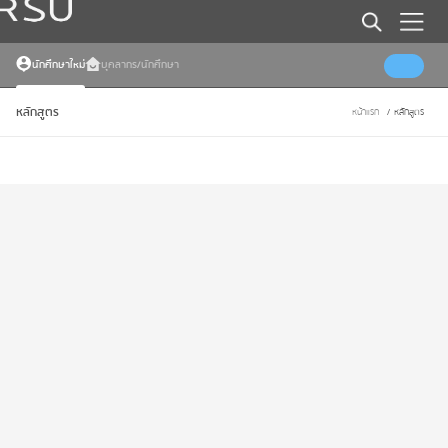
Error
Somthing went wrong
นักศึกษาใหม่
บุคลากร/นักศึกษา
หลักสูตร
หน้าแรก
/
หลักสูตร
Error
Somthing went wrong
Error
Somthing went wrong