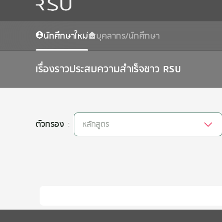
นักศึกษาใหม่
บุคลากร/นักศึกษา
เรื่องราวประสบความสำเร็จชาว RSU
ตัวกรอง
หลักสูตร
: