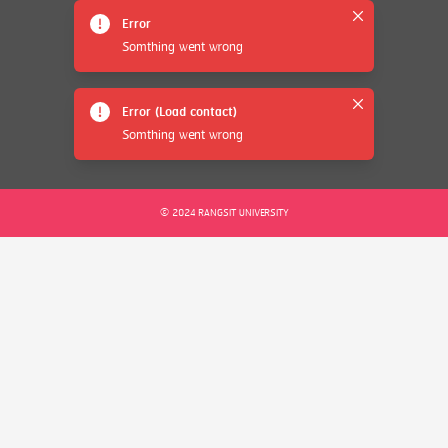
Error
Somthing went wrong
Error (Load contact)
Somthing went wrong
© 2024 RANGSIT UNIVERSITY