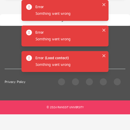
Error
Somthing went wrong
Loading contact...
Error
Somthing went wrong
Error (Load contact)
Somthing went wrong
Privacy Policy
© 2024 RANGSIT UNIVERSITY