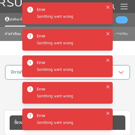
Error
Somthing went wrong
นักศึกษาใหม่
บุคลากร/นักศึกษา
ค่าเล่าเรียน
หน้าแรก
/
ค่าเล่าเรียน
Error
Somthing went wrong
Error
Somthing went wrong
ปีการศึกษาทั้งหมด
Error
Somthing went wrong
Error
ชี้แจงค่าธรรมเนียมแรกเข้าศึกษา ประกอบด้วย
Somthing went wrong