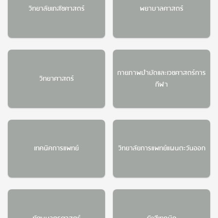
วิทยาลัยเภสัชศาสตร์
พยาบาลศาสตร์
Error
Somthing went wrong
กายภาพบำบัดและเวชศาสตร์การ
วิทยาศาสตร์
กีฬา
เทคนิคการแพทย์
วิทยาลัยการแพทย์แผนตะวันออก